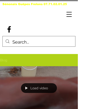
Sénonais Guêpes Frelons
07.71.02.01.25
Blog
Load video