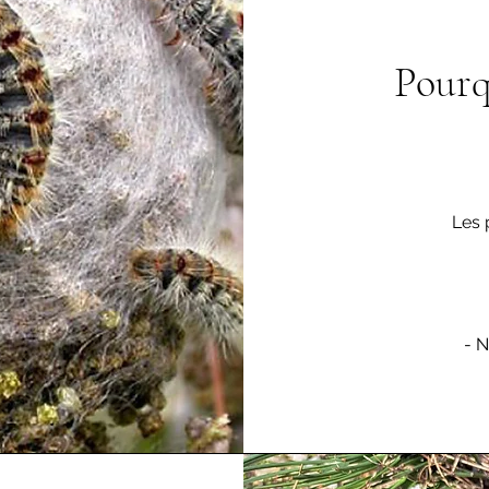
Pourq
Les 
- 