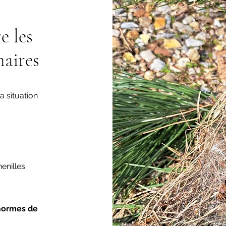
e les
naires
a situation
henilles
ormes de