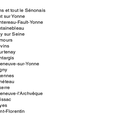
s et tout le Sénonais
t sur Yonne
ntereau-Fault-Yonne
ntainebleau
y sur Seine
mours
vins
urtenay
targis
leneuve-sur-Yonne
gny
gennes
néteau
xerre
leneuve-l'Archvêque
issac
yes
nt-Florentin